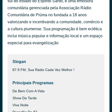
sul do estado do Espírito Santo, é uma emissora
Voa Voa (feat. Tatau) (Ao Vivo em Salvador)
comunitária gerenciada pela Associação Rádio
há 1 hora
Alexandre Peixe
Comunitária de Piúma no fundada a 18 anos
valorizando e incentivando a comunidade, comércio e
a cultura piumense. Sua programação é bem eclética
inclui música popular e informação local e um espaço
especial para evangelização
Slogan
87.9 FM, Sua Rádio Cada Vez Melhor !
Principais Programas
De Bem Com A Vida
Show Da Tarde
Viva Noite