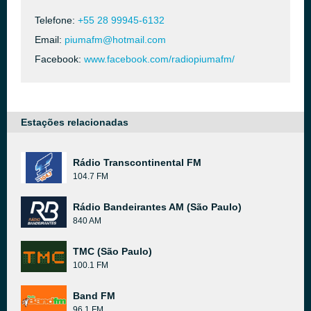
Telefone:
+55 28 99945-6132
Email:
piumafm@hotmail.com
Facebook:
www.facebook.com/radiopiumafm/
Estações relacionadas
Rádio Transcontinental FM
104.7 FM
Rádio Bandeirantes AM (São Paulo)
840 AM
TMC (São Paulo)
100.1 FM
Band FM
96.1 FM