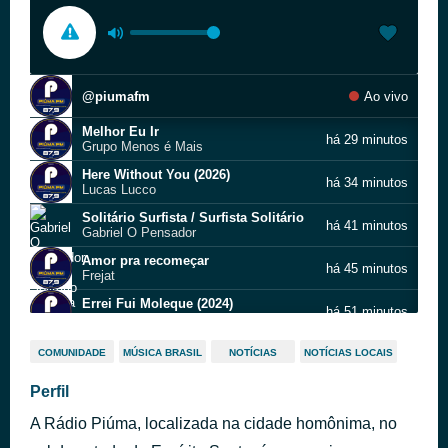
@piumafm
Ao vivo
Melhor Eu Ir
há 29 minutos
Grupo Menos é Mais
Here Without You (2026)
há 34 minutos
Lucas Lucco
Solitário Surfista / Surfista Solitário
há 41 minutos
Gabriel O Pensador
Amor pra recomeçar
há 45 minutos
Frejat
Errei Fui Moleque (2024)
há 51 minutos
Di Propósito
@piumafm
há 55 minutos
COMUNIDADE
MÚSICA BRASIL
NOTÍCIAS
NOTÍCIAS LOCAIS
A Feira
Perfil
há 59 minutos
O Rappa
A Rádio Piúma, localizada na cidade homônima, no
@piumafm
há 1 hora