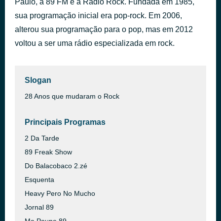
Paulo, a 89 FM é a Rádio Rock. Fundada em 1985,
Você
sua programação inicial era pop-rock. Em 2006,
há 25 minutos
Dead Fish
alterou sua programação para o pop, mas em 2012
voltou a ser uma rádio especializada em rock.
Slogan
28 Anos que mudaram o Rock
Principais Programas
2 Da Tarde
89 Freak Show
Do Balacobaco 2.zé
Esquenta
Heavy Pero No Mucho
Jornal 89