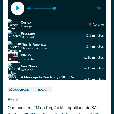
Cortex
Ao vivo
Garage Fuzz
Pressure
há 3 minutos
Skindred
This Is America
há 7 minutos
Childish Gambino
BIRDS
há 10 minutos
Turnstile
New Noise
há 13 minutos
Refused
A Message to You Rudy - 2015 Remaster
há 13 minutos
The Specials
Would?
há 13 minutos
MÚSICA BRASIL
ROCK
Alice In Chains
Celebrity Skin
Perfil
há 18 minutos
Hole
Operando em FM na Região Metropolitana de São
Psycho Killer
há 21 minutos
Talking Heads