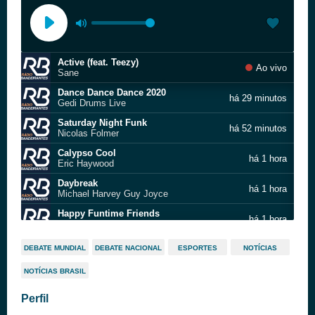
Active (feat. Teezy)
Ao vivo
Sane
Dance Dance Dance 2020
há 29 minutos
Gedi Drums Live
Saturday Night Funk
há 52 minutos
Nicolas Folmer
Calypso Cool
há 1 hora
Eric Haywood
Daybreak
há 1 hora
Michael Harvey Guy Joyce
Happy Funtime Friends
há 1 hora
Get It Done
Saturday Night Funk
há 1 hora
DEBATE MUNDIAL
DEBATE NACIONAL
ESPORTES
NOTÍCIAS
Nicolas Folmer
NOTÍCIAS BRASIL
Com Que Roupa?
há 2 horas
Noel Rosa
Perfil
Media Review
há 2 horas
Philippe Bestion