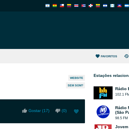
FAVORITOS
Estações relacio
WEBSITE
SEM SOM?
Rádio
102.1 F
Rádio 
Gostar (
17
)
(
0
)
(São P
98.5 FM
Jovem 