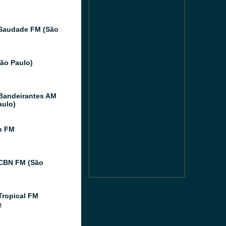
Saudade FM (São
São Paulo)
Bandeirantes AM
aulo)
n FM
CBN FM (São
Tropical FM
M