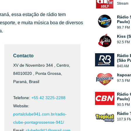
Stream
raná, essa estação de rádio tem
Rádio 
Paulo)
 esporte, e muita música boa de diversos
99.7 FM
a.
Kiss (
92.5 FM
Contacto
Rádio 
(São P
XV de Novembro 344 , Centro,
840 AM
84010020 , Ponta Grossa,
Itapoa
97.5 FM
Paraná, Brasil
Rádio 
Telefone:
+55 42 3225-2288
Paulo)
90.5 FM
Website:
Rádio 
portalclube941.com.br/radio-
107.9 F
clube-pontagrossense-941/
Email:
clubefm941@gmail.com