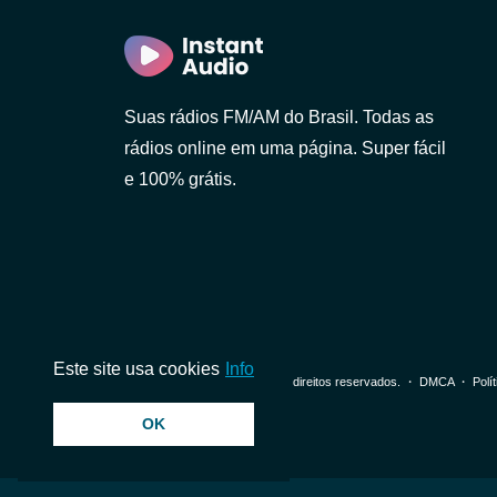
ulo)
ro)
Suas rádios FM/AM do Brasil. Todas as
rádios online em uma página. Super fácil
e 100% grátis.
Paulo)
neiro)
Este site usa cookies
Info
© 2026 InstantAudio. Todos os direitos reservados. ・
DMCA
・
Polí
o)
OK