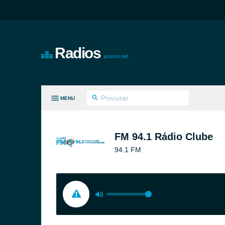
Radios
aovivo.net
MENU
S GÊNEROS
FM 94.1 Rádio Clube
94.1 FM