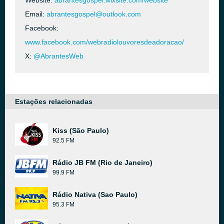
Website:
abrantesgospel.wixsite.com/website
Email:
abrantesgospel@outlook.com
Facebook:
www.facebook.com/webradiolouvoresdeadoracao/
X:
@AbrantesWeb
Estações relacionadas
Kiss (São Paulo)
92.5 FM
Rádio JB FM (Rio de Janeiro)
99.9 FM
Rádio Nativa (Sao Paulo)
95.3 FM