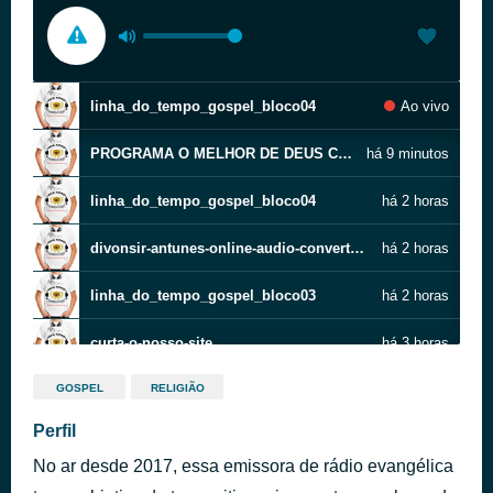
linha_do_tempo_gospel_bloco04
Ao vivo
PROGRAMA O MELHOR DE DEUS COM PR.VLADE
há 9 minutos
linha_do_tempo_gospel_bloco04
há 2 horas
divonsir-antunes-online-audio-converter-com
há 2 horas
linha_do_tempo_gospel_bloco03
há 2 horas
curta-o-nosso-site
há 3 horas
linha_do_tempo_gospel_bloco02
há 3 horas
GOSPEL
RELIGIÃO
Perfil
ESCRITORIO NOVO TEMPO
há 4 horas
No ar desde 2017, essa emissora de rádio evangélica
linha_do_tempo_gospel_bloco01
há 4 horas