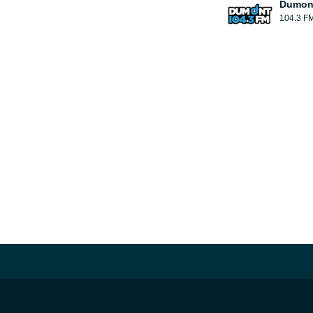
Dumont
104.3 F