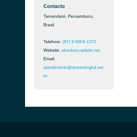
Contacto
Tamandaré, Pernambuco,
Brasil
Telefone:
(87) 9 9904-1372
Website:
absoluta.radiobr.net
Email:
atendimento@streaminghd.net.
br