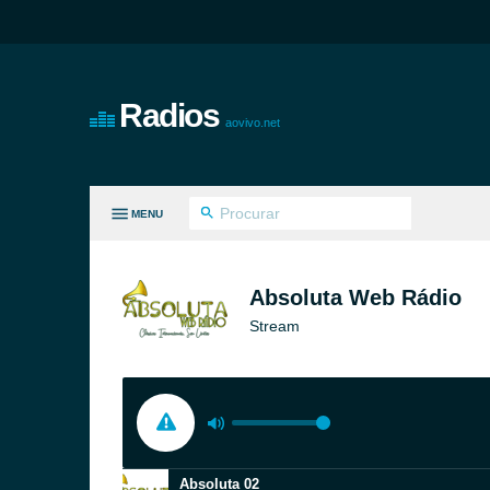
Radios
aovivo.net
MENU
S GÊNEROS
Absoluta Web Rádio
Stream
Absoluta 02