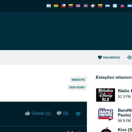
FAVORITOS
Estações relacio
WEBSITE
SEM SOM?
Rádio 
91.3 FM
BandN
Gostar (
1
)
(
0
)
Paulo)
96.9 FM
Kiss (