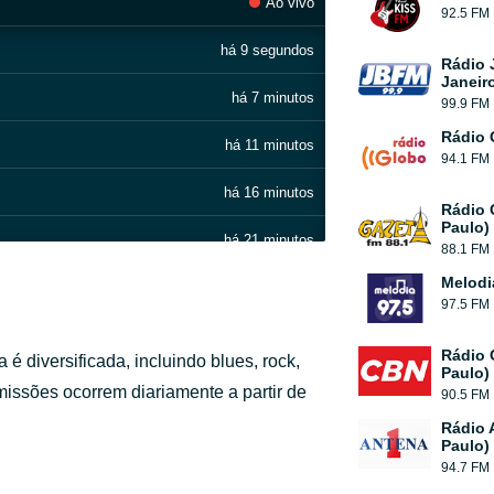
Ao vivo
92.5 FM
há 9 segundos
Rádio 
Janeir
há 7 minutos
99.9 FM
Rádio 
há 11 minutos
94.1 FM
há 16 minutos
Rádio 
Paulo)
há 21 minutos
88.1 FM
Melodi
há 30 minutos
97.5 FM
há 38 minutos
Rádio 
é diversificada, incluindo blues, rock,
Paulo)
há 44 minutos
smissões ocorrem diariamente a partir de
90.5 FM
Rádio 
há 53 minutos
Paulo)
94.7 FM