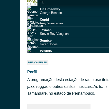
TE
On Broadway
George Benson
Cupid
Amy Winehouse
Taxman
Stevie Ray Vaughan
Sunrise
Norah Jones
Perdido
Sarah Vaughan
Feeling Good
MÚSICA BRASIL
Nina Simone
Perfil
All of Me
Billie Holiday & Her Orchestra
A programação desta estação de rádio brasileira 
What a Wonderful World
B.B. King
jazz, reggae e outros estilos musicais. As tran
Wee Wee Hours
Tamandaré, no estado de Pernambuco.
Chuck Berry