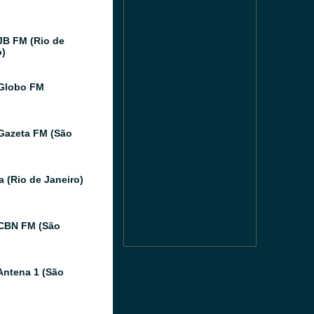
JB FM (Rio de
o)
Globo FM
Gazeta FM (São
a (Rio de Janeiro)
CBN FM (São
Antena 1 (São