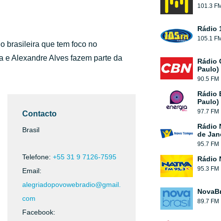
101.3 F
Rádio 
105.1 F
 brasileira que tem foco no
a e Alexandre Alves fazem parte da
Rádio 
Paulo)
90.5 FM
Rádio 
Paulo)
97.7 FM
Contacto
Rádio 
Brasil
de Jan
95.7 FM
Telefone:
+55 31 9 7126-7595
Rádio 
95.3 FM
Email:
alegriadopovowebradio@gmail.
NovaBr
com
89.7 FM
Facebook: