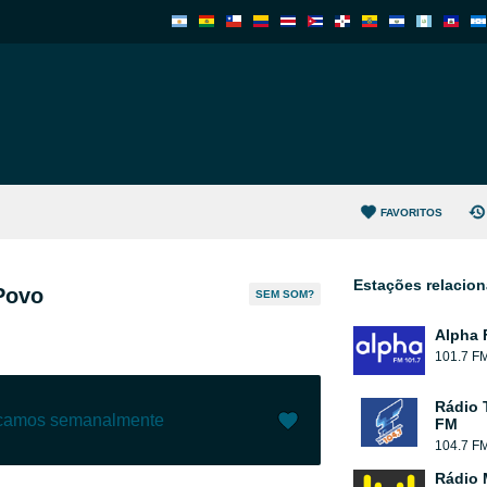
FAVORITOS
Estações relacio
Povo
SEM SOM?
Alpha 
101.7 F
Rádio 
ecamos semanalmente
FM
104.7 F
Gostar (
7
)
(
1
)
Rádio 