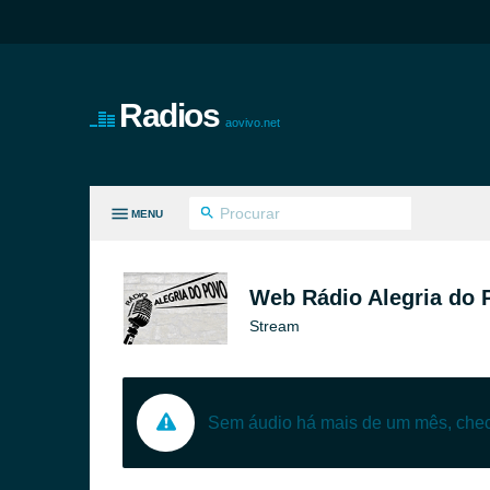
Radios
aovivo.net
MENU
S GÊNEROS
Web Rádio Alegria do 
Stream
Sem áudio há mais de um mês, ch