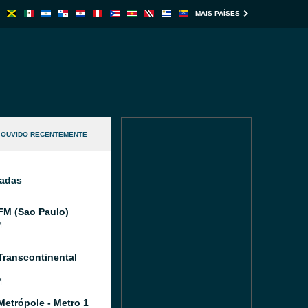
MAIS PAÍSES
OUVIDO RECENTEMENTE
nadas
FM (Sao Paulo)
M
Transcontinental
M
Metrópole - Metro 1