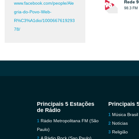
Rede 9
www.facebook.com/people/Ale
98.3 FM
gria-do-Povo-Web-
R%C3%A1dio/1000667619293
78/
Principais 5 Estações
Principais 
de Rádio
Música Brasil
Rádio Metropolitana FM (São
Notícias
Paulo)
Religião
A Rádio Rock (Sao Paulo)