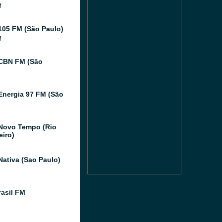
M
105 FM (São Paulo)
M
CBN FM (São
Energia 97 FM (São
Novo Tempo (Rio
eiro)
Nativa (Sao Paulo)
asil FM