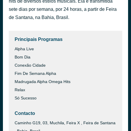
hits de diversos estilos musicais. Ela é transmitida
Your Latest Trick
sete dias por semana, por 24 horas, a partir de Feira
há 41 minutos
Dire Straits
de Santana, na Bahia, Brasil.
Principais Programas
Alpha Live
Bom Dia
Conexão Cidade
Fim De Semana Alpha
Madrugada Alpha Omega Hits
Relax
Só Sucesso
Contacto
Caminho G19, 03, Muchila, Feira X , Feira de Santana