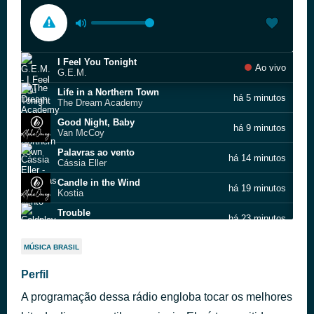
I Feel You Tonight
Ao vivo
G.E.M.
Life in a Northern Town
há 5 minutos
The Dream Academy
Good Night, Baby
há 9 minutos
Van McCoy
Palavras ao vento
há 14 minutos
Cássia Eller
Candle in the Wind
há 19 minutos
Kostia
Trouble
há 23 minutos
Coldplay
Ebony Eyes ft. Smokey Robinson
há 29 minutos
MÚSICA BRASIL
Rick James
You're Still The One
Perfil
há 35 minutos
Shania Twain
A programação dessa rádio engloba tocar os melhores
air_supply_the_power_of_love
há 38 minutos