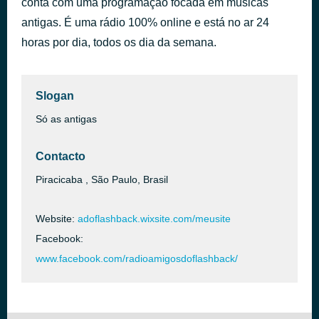
conta com uma programação focada em músicas
Face to Face
antigas. É uma rádio 100% online e está no ar 24
há 43 minutos
Olivia Newton‐John
horas por dia, todos os dia da semana.
Slogan
Só as antigas
Contacto
Piracicaba , São Paulo, Brasil
Website:
adoflashback.wixsite.com/meusite
Facebook:
www.facebook.com/radioamigosdoflashback/