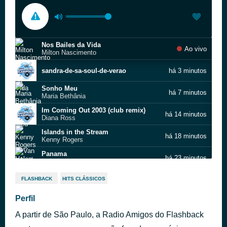
Nos Bailes da Vida
Ao vivo
Milton Nascimento
sandra-de-sa-soul-de-verao
há 3 minutos
Sonho Meu
há 7 minutos
Maria Bethânia
Im Coming Out 2003 (club remix)
há 14 minutos
Diana Ross
Islands in the Stream
há 18 minutos
Kenny Rogers
Panama
há 23 minutos
Van Halen
Vereda Tropical
há 30 minutos
FLASHBACK
HITS CLÁSSICOS
Ney Matogrosso
Acenda o farol
Perfil
há 36 minutos
Tim Maia
A partir de São Paulo, a Radio Amigos do Flashback
Blecaute
há 40 minutos
Jota Quest