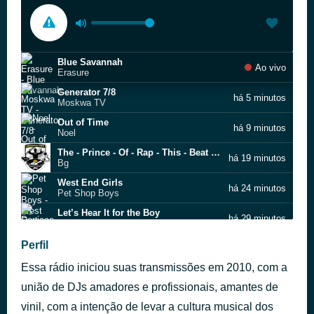
Blue Savannah
Ao vivo
Erasure
Generator 7/8
há 5 minutos
Moskwa TV
Out of Time
há 9 minutos
Noel
The - Prince - Of - Rap - This - Beat - Is - Hot - Retro - Bea
há 19 minutos
Bg
West End Girls
há 24 minutos
Pet Shop Boys
Let’s Hear It for the Boy
há 29 minutos
Deniece Williams
World In My Eyes
Perfil
há 34 minutos
Depeche Mode
Essa rádio iniciou suas transmissões em 2010, com a
Missing (Todd Terry club mix)
há 38 minutos
Everything but the Girl
união de DJs amadores e profissionais, amantes de
Staples - We - Got - 2 - Be - Fmix - Version
vinil, com a intenção de levar a cultura musical dos
há 44 minutos
Plus