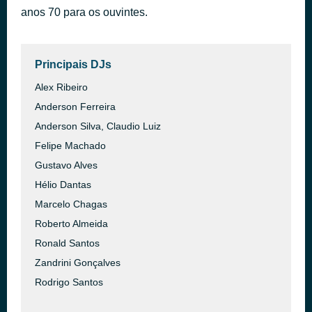
anos 70 para os ouvintes.
Girls Just Want to Have Fun
há 49 minutos
Cyndi Lauper
Principais DJs
Alex Ribeiro
Anderson Ferreira
Anderson Silva, Claudio Luiz
Felipe Machado
Gustavo Alves
Hélio Dantas
Marcelo Chagas
Roberto Almeida
Ronald Santos
Zandrini Gonçalves
Rodrigo Santos