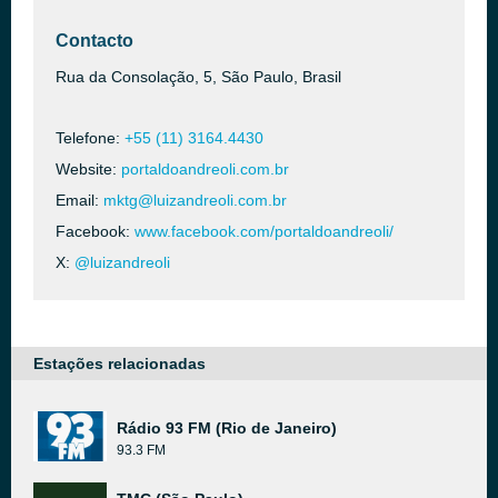
Contacto
Rua da Consolação, 5, São Paulo, Brasil
Telefone:
+55 (11) 3164.4430
Website:
portaldoandreoli.com.br
Email:
mktg@luizandreoli.com.br
Facebook:
www.facebook.com/portaldoandreoli/
X:
@luizandreoli
Estações relacionadas
Rádio 93 FM (Rio de Janeiro)
93.3 FM