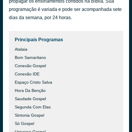
propagar os ensinamentos contidos na Bíblia. Sua
Proud of Me
programação é variada e pode ser acompanhada sete
há 1 hora
Jamie MacDonald
dias da semana, por 24 horas.
Principais Programas
Atalaia
Bom Samaritano
Conexão Gospel
Conexão IDE
Espaço Cristo Salva
Hora Da Benção
Saudade Gospel
Segunda Com Elas
Sintonia Gospel
Só Gospel
Universo Gospel