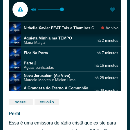
Nithelle Xavier FEAT Tais e Thamires Cuidando Dos Detalhes.
Ao vivo
Aquieta Minh'alma TEMPO
há 2 minutos
Maria Marçal
Fica Na Porta
há 7 minutos
Parte 2
há 16 minutos
Águas purificadas
Nova Jerusalém (Ao Vivo)
há 28 minutos
Marcelo Markes e Midian Lima
A Grandeza do Eterno A Comunhão
há 38 minutos
Mara Souza
Lis Avancini – Getsemani
há 43 minutos
GOSPEL
RELIGIÃO
Perfil
Júlia Rebeca Está Acontecendo
há 48 minutos
Essa é uma emissora de rádio cristã que existe para
Vãs Paixões (AO VIVO)
há 53 minutos
José Wellington