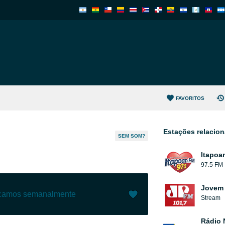
FAVORITOS
Estações relacio
SEM SOM?
Itapoa
97.5 FM
Jovem 
ecamos semanalmente
Stream
Gostar (
1
)
(
0
)
Rádio 