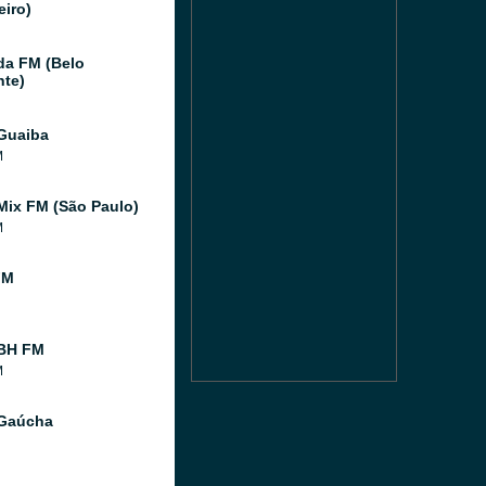
eiro)
da FM (Belo
nte)
Guaiba
M
Mix FM (São Paulo)
M
FM
 BH FM
M
 Gaúcha