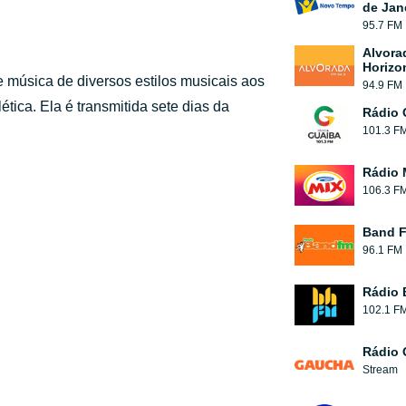
de Jan
95.7 FM
Alvora
Horizo
e música de diversos estilos musicais aos
94.9 FM
tica. Ela é transmitida sete dias da
Rádio 
101.3 F
Rádio 
106.3 F
Band 
96.1 FM
Rádio
102.1 F
Rádio
Stream