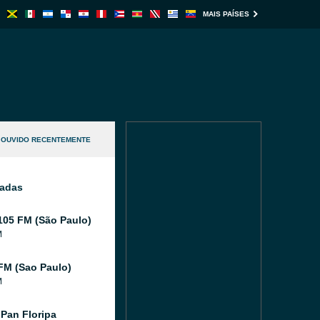
MAIS PAÍSES
OUVIDO RECENTEMENTE
nadas
105 FM (São Paulo)
M
FM (Sao Paulo)
M
Pan Floripa