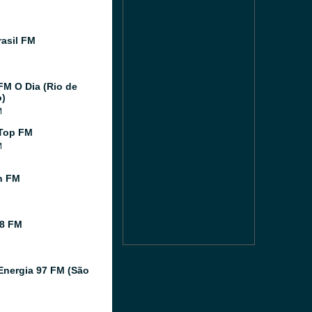
asil FM
FM O Dia (Rio de
o)
M
Top FM
M
n FM
8 FM
Energia 97 FM (São