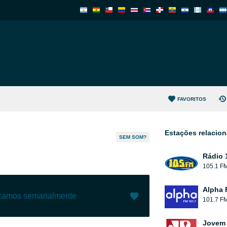
FAVORITOS
Estações relacio
SEM SOM?
Rádio 
105.1 F
Alpha 
ecamos semanalmente
101.7 F
Gostar (
12
)
(
0
)
Jovem 