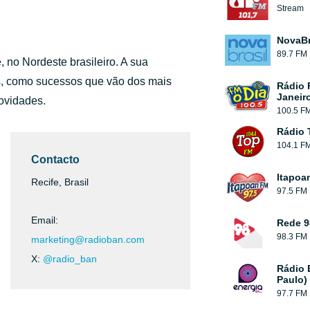
Stream
NovaBr
89.7 FM
, no Nordeste brasileiro. A sua
s, como sucessos que vão dos mais
Rádio 
Janeir
novidades.
100.5 F
Rádio 
104.1 F
Contacto
Itapoa
Recife, Brasil
97.5 FM
Email:
Rede 9
98.3 FM
marketing@radioban.com
X:
@radio_ban
Rádio 
Paulo)
97.7 FM