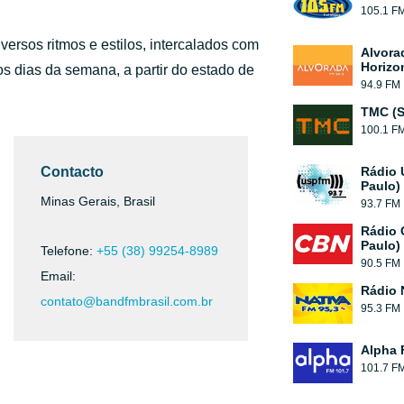
105.1 F
ersos ritmos e estilos, intercalados com
Alvora
Horizo
 os dias da semana, a partir do estado de
94.9 FM
TMC (S
100.1 F
Contacto
Rádio 
Paulo)
Minas Gerais, Brasil
93.7 FM
Rádio 
Paulo)
Telefone:
+55 (38) 99254-8989
90.5 FM
Email:
Rádio 
contato@bandfmbrasil.com.br
95.3 FM
Alpha 
101.7 F