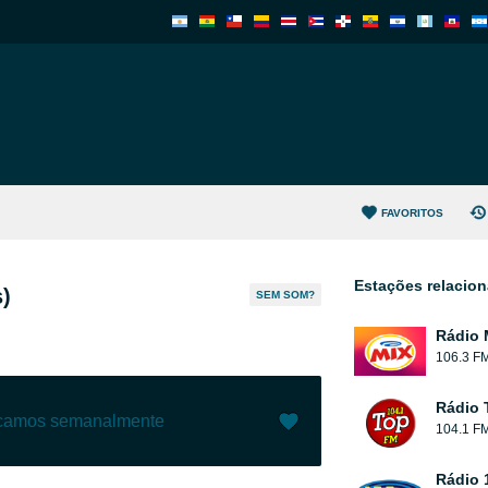
FAVORITOS
Estações relacio
)
SEM SOM?
Rádio 
106.3 F
Rádio 
ecamos semanalmente
104.1 F
Gostar (
3
)
(
0
)
Rádio 