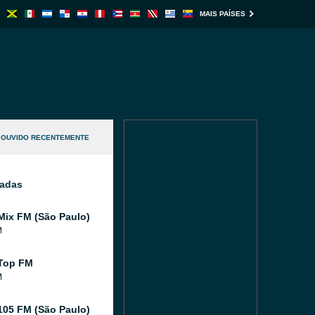
MAIS PAÍSES
OUVIDO RECENTEMENTE
nadas
Mix FM (São Paulo)
M
Top FM
M
105 FM (São Paulo)