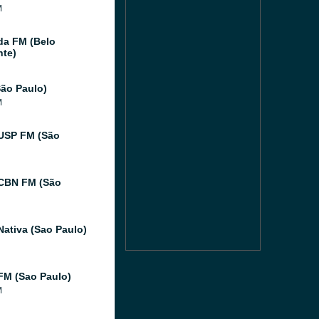
M
da FM (Belo
nte)
ão Paulo)
M
USP FM (São
CBN FM (São
Nativa (Sao Paulo)
FM (Sao Paulo)
M