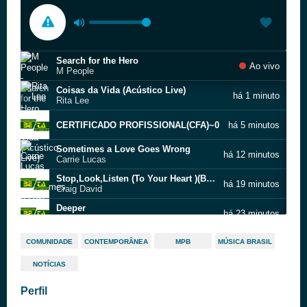
Search for the Hero
Ao vivo
M People
Coisas da Vida (Acústico Live)
há 1 minuto
Rita Lee
CERTIFICADO PROFISSIONAL(CFA)~0
há 5 minutos
Sometimes a Love Goes Wrong
há 12 minutos
Carrie Lucas
Stop,Look,Listen (To Your Heart )(B)(10)
há 19 minutos
Craig David
Deeper
há 23 minutos
Cornelia Mooswalder
Perfume Siamês
há 27 minutos
COMUNIDADE
CONTEMPORÂNEA
MPB
MÚSICA BRASIL
Emílio Santiago
NOTÍCIAS
Águas De Março
há 31 minutos
Elis Regina
Perfil
ASSEDIO MORAL~0
há 35 minutos