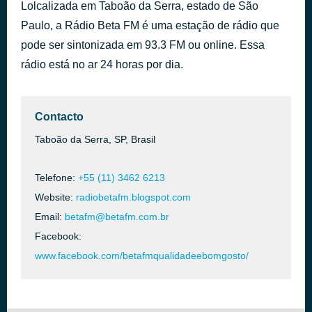
Lolcalizada em Taboão da Serra, estado de São
Velas Içadas
há 39 minutos
Paulo, a Rádio Beta FM é uma estação de rádio que
Ivan Lins
pode ser sintonizada em 93.3 FM ou online. Essa
rádio está no ar 24 horas por dia.
Contacto
Taboão da Serra, SP, Brasil
Telefone:
+55 (11) 3462 6213
Website:
radiobetafm.blogspot.com
Email:
betafm@betafm.com.br
Facebook:
www.facebook.com/betafmqualidadeebomgosto/