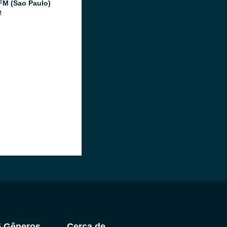
FM (Sao Paulo)
M
5 Gêneros
Cerca de