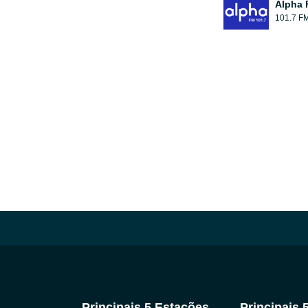
Alpha 
101.7 F
Principais 5 Estações
Principais 