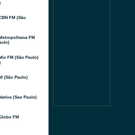
M
CBN FM (São
Metropolitana FM
aulo)
Mix FM (São Paulo)
M
FM (São Paulo)
Nativa (Sao Paulo)
Globo FM