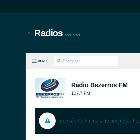
Radios
aovivo.net
MENU
S GÊNEROS
Rádio Bezerros FM
107.7 FM
Sem áudio há mais de um mês, ch