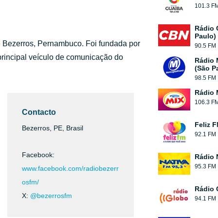
101.3 F
Rádio 
Paulo)
de Bezerros, Pernambuco. Foi fundada por
90.5 FM
principal veículo de comunicação do
Rádio 
(São P
98.5 FM
Rádio 
106.3 F
Contacto
Feliz 
Bezerros, PE, Brasil
92.1 FM
Facebook:
Rádio 
95.3 FM
www.facebook.com/radiobezerr
osfm/
Rádio 
X:
@bezerrosfm
94.1 FM