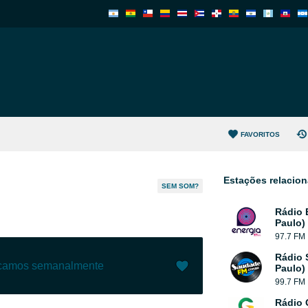
FAVORITOS
Estações relacio
SEM SOM?
Rádio 
Paulo)
97.7 FM
Rádio 
ecamos semanalmente
Paulo)
99.7 FM
Gostar (
1
)
(
0
)
Rádio 