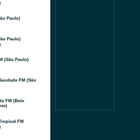
M
São Paulo)
ão Paulo)
M
FM (São Paulo)
Saudade FM (São
da FM (Belo
nte)
Tropical FM
M