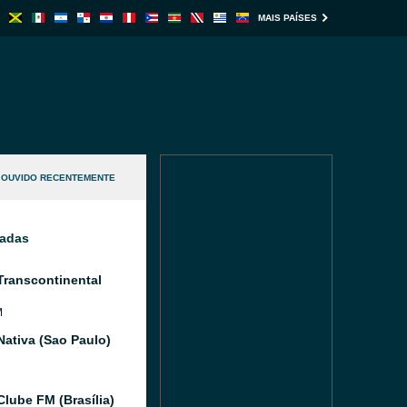
MAIS PAÍSES
OUVIDO RECENTEMENTE
nadas
Transcontinental
M
Nativa (Sao Paulo)
Clube FM (Brasília)