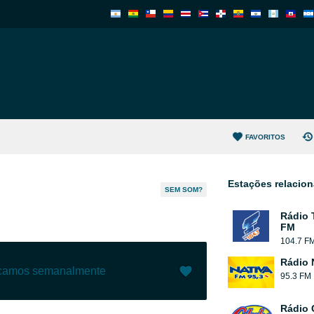
FAVORITOS
Estações relacio
SEM SOM?
Rádio 
FM
104.7 F
Rádio 
ecamos semanalmente
95.3 FM
Gostar (
6
)
(
0
)
Rádio 