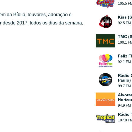
105.5 F
em da Bíblia, louvores, adoração e
Kiss (
ar desde 2017, todos os dias da semana,
92.5 FM
TMC (S
100.1 F
Feliz 
92.1 FM
Rádio 
Paulo)
99.7 FM
Alvora
Horizo
94.9 FM
Rádio 
107.9 F