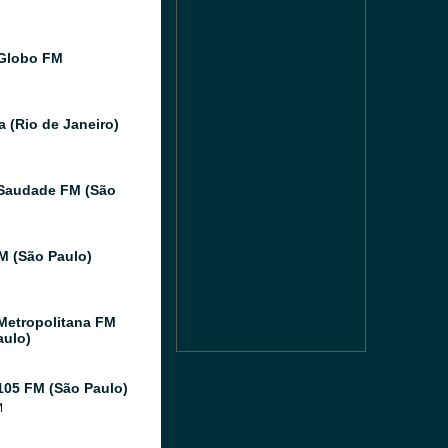
Globo FM
a (Rio de Janeiro)
Saudade FM (São
FM (São Paulo)
Metropolitana FM
aulo)
105 FM (São Paulo)
M