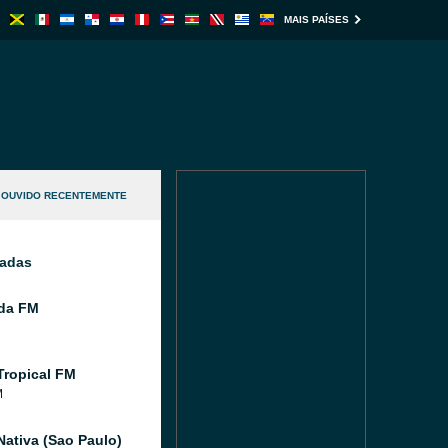
MAIS PAÍSES
OUVIDO RECENTEMENTE
nadas
ida FM
Tropical FM
M
Nativa (Sao Paulo)