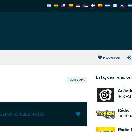
FAVORITOS
Estações relacio
SEM SOM?
Atlânt
94.3 FM
Rádio 
ecamos semanalmente
107.9 F
Gostar (
1
)
(
0
)
Rádio 