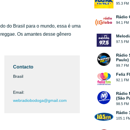
95.3 FM
Rádio 
94.1 FM
indo do Brasil para o mundo, essa é uma
 reggae. Os amantes desse gênero
Melodi
97.5 FM
Rádio 
Paulo)
99.7 FM
Contacto
Feliz 
Brasil
92.1 FM
Email:
Rádio 
(São P
webradiobodoga@gmail.com
98.5 FM
Rádio 
105.1 F