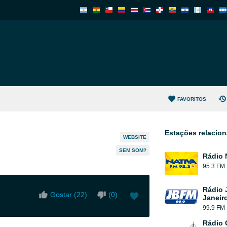
FAVORITOS
Estações relacio
WEBSITE
SEM SOM?
Rádio 
95.3 FM
Rádio 
Gostar (
22
)
(
0
)
Janeir
99.9 FM
Rádio 