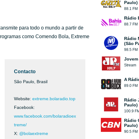
Paulo)
88.1 FM
Rádio 
88.7 FM
ansmite para todo o mundo a partir de
 programas como Comendo Bola, Extreme
Rádio 
(São P
98.5 FM
Jovem 
Stream
Contacto
A Rádi
São Paulo, Brasil
89.0 FM
Website:
extreme.bolaradio.top
Rádio 
Paulo)
Facebook:
100.9 F
www.facebook.com/bolaradioex
Rádio 
treme/
Paulo)
90.5 FM
X:
@bolaextreme