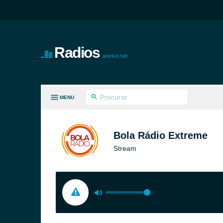
Radios
aovivo.net
MENU
S GÊNEROS
Bola Rádio Extreme
Stream