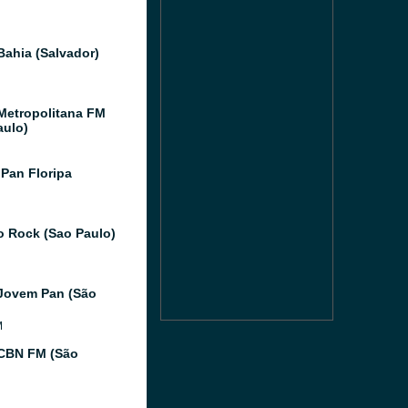
Bahia (Salvador)
Metropolitana FM
aulo)
Pan Floripa
o Rock (Sao Paulo)
Jovem Pan (São
M
CBN FM (São