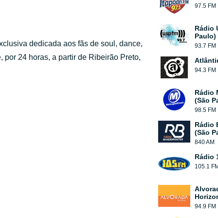
97.5 FM
Rádio 
Paulo)
clusiva dedicada aos fãs de soul, dance,
93.7 FM
, por 24 horas, a partir de Ribeirão Preto,
Atlânt
94.3 FM
Rádio 
(São P
98.5 FM
Rádio 
(São P
840 AM
Rádio 
105.1 F
Alvora
Horizo
94.9 FM