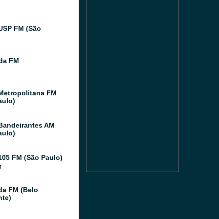
USP FM (São
ida FM
Metropolitana FM
aulo)
Bandeirantes AM
aulo)
105 FM (São Paulo)
M
da FM (Belo
nte)