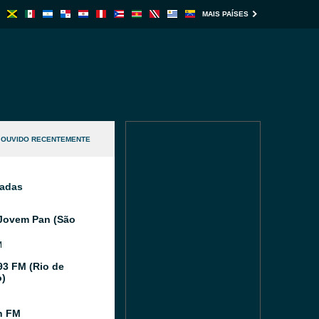
MAIS PAÍSES
OUVIDO RECENTEMENTE
nadas
Jovem Pan (São
M
93 FM (Rio de
o)
n FM