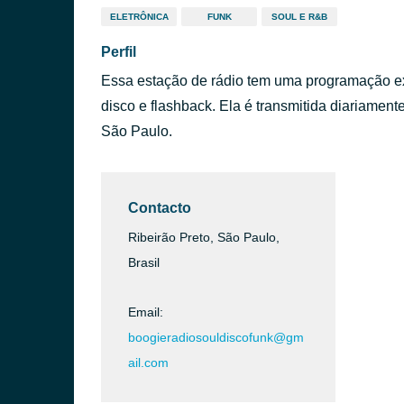
ELETRÔNICA
FUNK
SOUL E R&B
Perfil
Essa estação de rádio tem uma programação ex
disco e flashback. Ela é transmitida diariamente
São Paulo.
Contacto
Ribeirão Preto, São Paulo,
Brasil
Email:
boogieradiosouldiscofunk@gm
ail.com