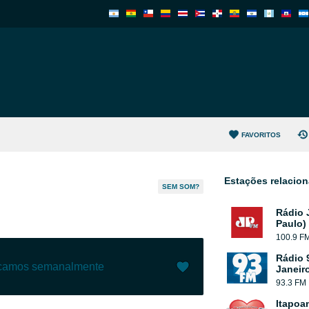
FAVORITOS
Estações relacio
SEM SOM?
Rádio 
Paulo)
100.9 F
Rádio 
ecamos semanalmente
Janeir
93.3 FM
Gostar (
8
)
(
0
)
Itapoa