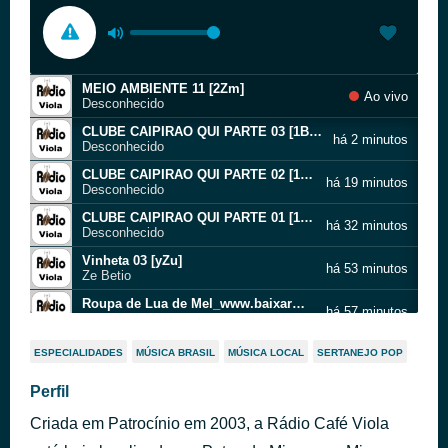
MEIO AMBIENTE 11 [2Zm]
Ao vivo
Desconhecido
CLUBE CAIPIRAO QUI PARTE 03 [1BVv]
há 2 minutos
Desconhecido
CLUBE CAIPIRAO QUI PARTE 02 [1BVu]
há 19 minutos
Desconhecido
CLUBE CAIPIRAO QUI PARTE 01 [1BVt]
há 32 minutos
Desconhecido
Vinheta 03 [yZu]
há 53 minutos
Ze Betio
Roupa de Lua de Mel_www.baixarmp3.net [1HBp]
há 57 minutos
Zeze Di Camargo & Luciano_www.baixarmp3.net
Comercial cafe do caipirao O Legítimo da Roça [3plg]
há 1 hora
ESPECIALIDADES
MÚSICA BRASIL
MÚSICA LOCAL
SERTANEJO POP
Desconhecido
03 Canção do Andarilho [2Sgf]
Perfil
há 1 hora
TONICO E TINOCO
Criada em Patrocínio em 2003, a Rádio Café Viola
Tô com ela
há 1 hora
Milionário & José Rico