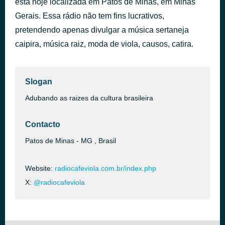
está hoje localizada em Patos de Minas, em Minas
11 Casa Verde [2Shl]
Gerais. Essa rádio não tem fins lucrativos,
há 1 hora
JULIO SEDA E RAFAEL
pretendendo apenas divulgar a música sertaneja
caipira, música raiz, moda de viola, causos, catira.
Slogan
Adubando as raizes da cultura brasileira
Contacto
Patos de Minas - MG , Brasil
Website:
radiocafeviola.com.br/index.php
X:
@radiocafeviola