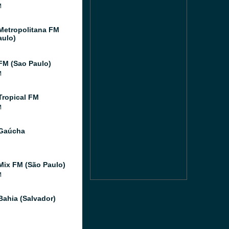
M
Metropolitana FM
aulo)
FM (Sao Paulo)
M
Tropical FM
M
 Gaúcha
Mix FM (São Paulo)
M
Bahia (Salvador)