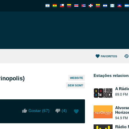
FAVORITOS
Estações relacio
inopolis)
WEBSITE
SEM SOM?
A Rádi
89.0 FM
Alvora
Gostar (
67
)
(
4
)
Horizo
94.9 FM
Rádio 