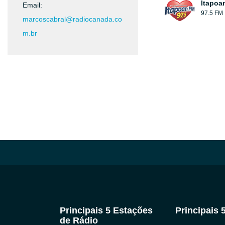
Itapoa
Email:
97.5 FM
marcoscabral@radiocanada.co
m.br
Principais 5 Estações
Principais 
de Rádio