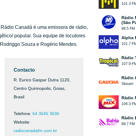
101.3 F
Rádio 
(São P
a Rádio Canadá é uma emissora de rádio,
98.5 FM
lico/ popular. Sua equipe de locutores
Alpha 
s, Rodriggo Souza e Rogério Mendes.
101.7 F
Rádio 
107.9 F
Contacto
Rádio
R. Eurico Gaspar Dutra 1120,
Stream
Centro Quirinopolis, Goias,
Brasil
Rádio 
106.3 F
Telefone:
64 3645 3636
Rádio 
Website:
88.7 FM
radiocanadafm.com.br