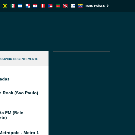
MAIS PAÍSES
OUVIDO RECENTEMENTE
nadas
o Rock (Sao Paulo)
da FM (Belo
nte)
Metrópole - Metro 1