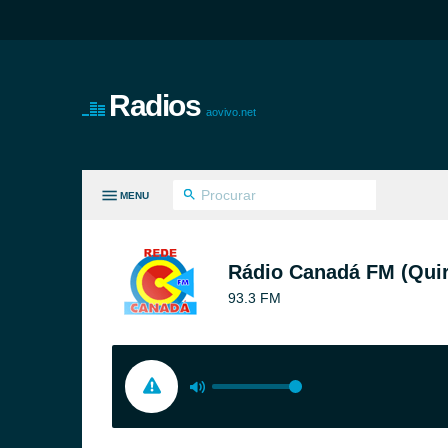
Radios
aovivo.net
MENU
S GÊNEROS
Rádio Canadá FM (Quir
93.3 FM