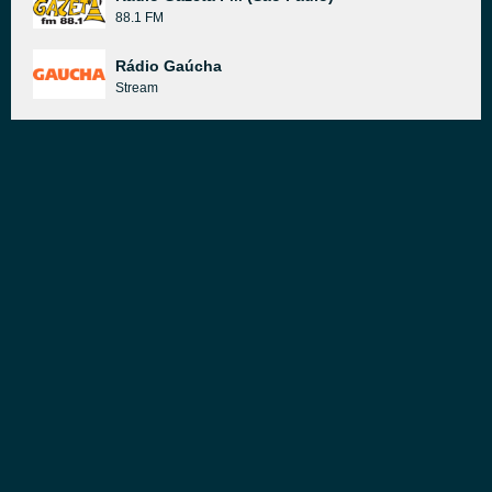
88.1 FM
Rádio Gaúcha
Stream