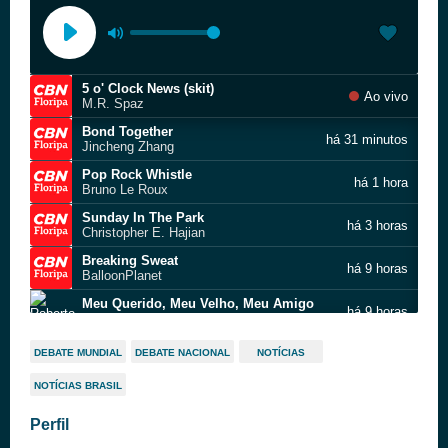
5 o' Clock News (skit)
Ao vivo
M.R. Spaz
Bond Together
há 31 minutos
Jincheng Zhang
Pop Rock Whistle
há 1 hora
Bruno Le Roux
Sunday In The Park
há 3 horas
Christopher E. Hajian
Breaking Sweat
há 9 horas
BalloonPlanet
Meu Querido, Meu Velho, Meu Amigo
há 9 horas
Roberto Carlos
Espelho
há 9 horas
DEBATE MUNDIAL
DEBATE NACIONAL
NOTÍCIAS
Joao Nogueira
NOTÍCIAS BRASIL
Bond Together
há 10 horas
Jincheng Zhang
Perfil
Breaking Sweat
há 16 horas
BalloonPlanet