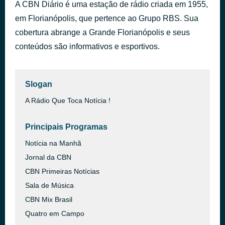
A CBN Diário é uma estação de rádio criada em 1955,
應化非真
há 16 horas
em Florianópolis, que pertence ao Grupo RBS. Sua
Ho Chen-Chen
cobertura abrange a Grande Florianópolis e seus
conteúdos são informativos e esportivos.
Slogan
A Rádio Que Toca Notícia !
Principais Programas
Notícia na Manhã
Jornal da CBN
CBN Primeiras Notícias
Sala de Música
CBN Mix Brasil
Quatro em Campo