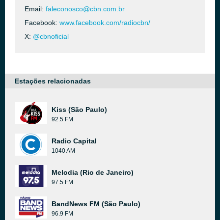
Email:
faleconosco@cbn.com.br
Facebook:
www.facebook.com/radiocbn/
X:
@cbnoficial
Estações relacionadas
Kiss (São Paulo)
92.5 FM
Radio Capital
1040 AM
Melodia (Rio de Janeiro)
97.5 FM
BandNews FM (São Paulo)
96.9 FM