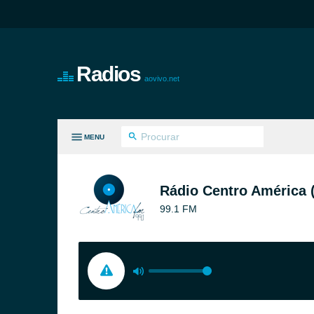
Radios
aovivo.net
MENU
S GÊNEROS
Rádio Centro América 
99.1 FM