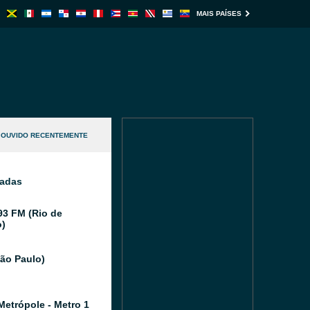
MAIS PAÍSES
OUVIDO RECENTEMENTE
nadas
93 FM (Rio de
o)
São Paulo)
Metrópole - Metro 1