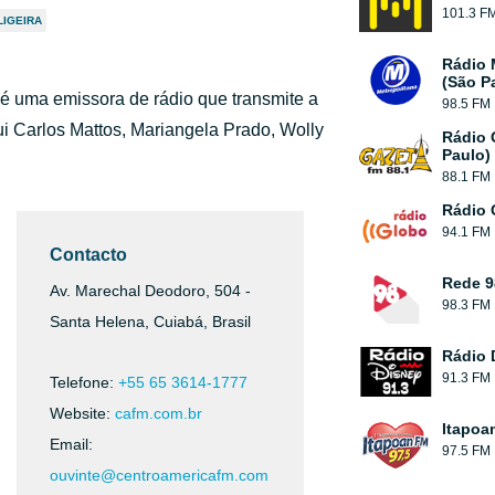
101.3 F
LIGEIRA
Rádio 
(São P
é uma emissora de rádio que transmite a
98.5 FM
ui Carlos Mattos, Mariangela Prado, Wolly
Rádio 
Paulo)
88.1 FM
Rádio 
94.1 FM
Contacto
Rede 9
Av. Marechal Deodoro, 504 -
98.3 FM
Santa Helena, Cuiabá, Brasil
Rádio 
91.3 FM
Telefone:
+55 65 3614-1777
Website:
cafm.com.br
Itapoa
Email:
97.5 FM
ouvinte@centroamericafm.com