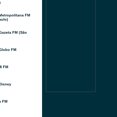
M
Metropolitana FM
aulo)
Gazeta FM (São
Globo FM
8 FM
Disney
n FM