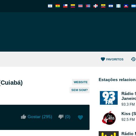
FAVORITOS
Estações relacio
(Cuiabá)
WEBSITE
SEM SOM?
Rádio 
Janeir
93.3 FM
Kiss (
Gostar (
295
)
(
0
)
92.5 FM
Rádio 