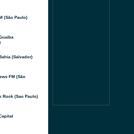
FM (São Paulo)
Guaiba
M
Bahia (Salvador)
ews FM (São
o Rock (Sao Paulo)
Capital