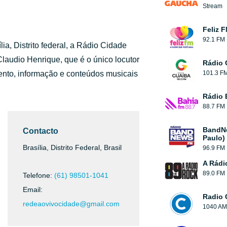
Stream
Feliz 
92.1 FM
lia, Distrito federal, a Rádio Cidade
 Claudio Henrique, que é o único locutor
Rádio 
mento, informação e conteúdos musicais
101.3 F
Rádio 
88.7 FM
BandN
Contacto
Paulo)
Brasília, Distrito Federal, Brasil
96.9 FM
A Rádi
89.0 FM
Telefone:
(61) 98501-1041
Email:
Radio 
redeaovivocidade@gmail.com
1040 AM