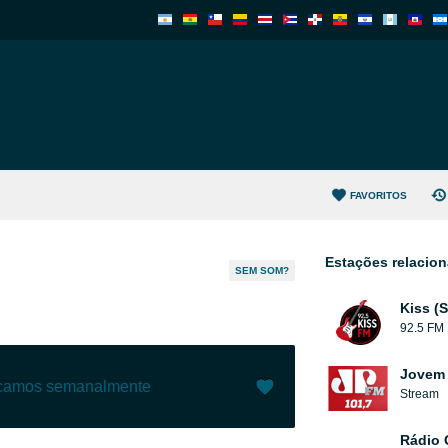
FAVORITOS
Estações relacio
SEM SOM?
Kiss (
92.5 FM
Jovem 
ecamos semanalmente
Stream
Gostar (
16
)
(
0
)
Rádio