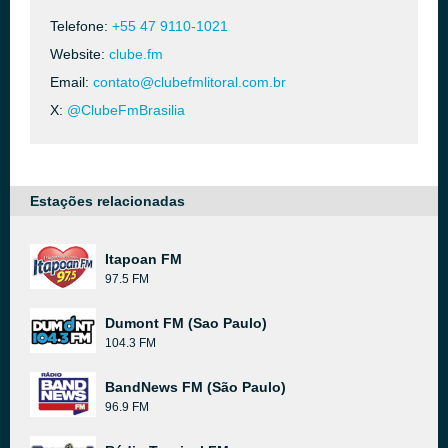
Telefone:
+55 47 9110-1021
Website:
clube.fm
Email:
contato@clubefmlitoral.com.br
X:
@ClubeFmBrasilia
Estações relacionadas
Itapoan FM
97.5 FM
Dumont FM (Sao Paulo)
104.3 FM
BandNews FM (São Paulo)
96.9 FM