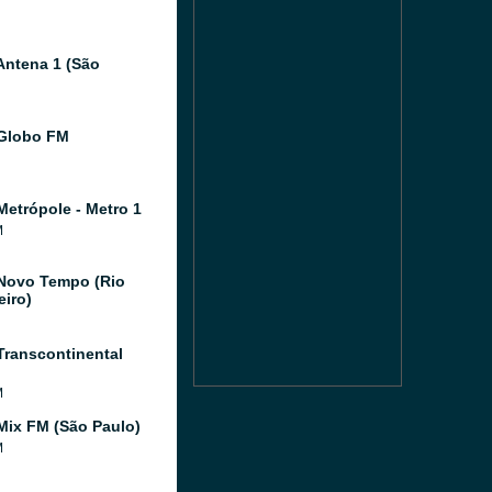
Antena 1 (São
Globo FM
Metrópole - Metro 1
M
Novo Tempo (Rio
eiro)
Transcontinental
M
Mix FM (São Paulo)
M