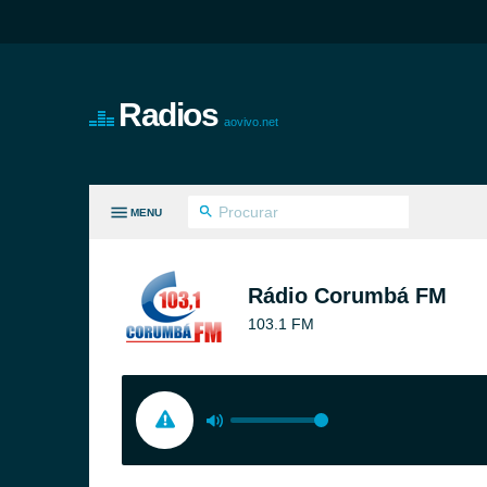
Radios
aovivo.net
MENU
S GÊNEROS
Rádio Corumbá FM
103.1 FM