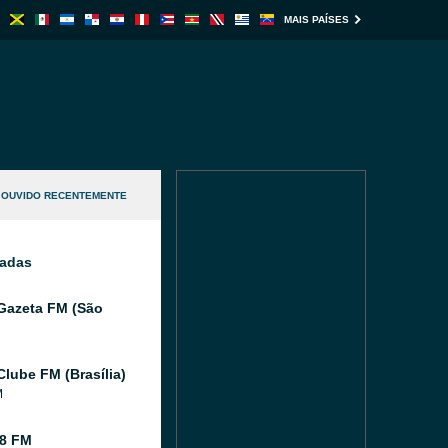
MAIS PAÍSES
OUVIDO RECENTEMENTE
nadas
Gazeta FM (São
Clube FM (Brasília)
M
8 FM