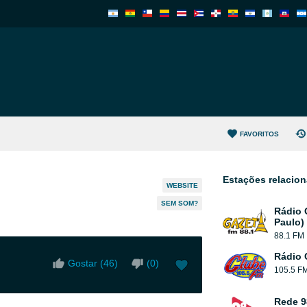
FAVORITOS
Estações relacio
WEBSITE
SEM SOM?
Rádio 
Paulo)
88.1 FM
Rádio 
Gostar (
46
)
(
0
)
105.5 F
Rede 9