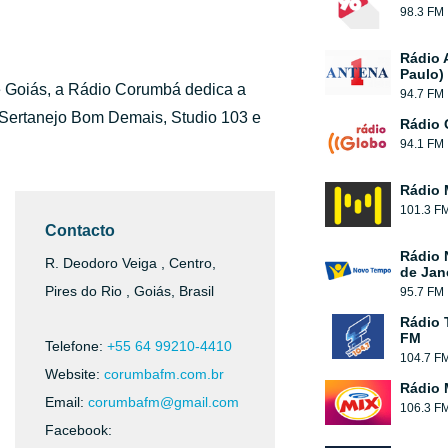
98.3 FM
Rádio 
Paulo)
de Goiás, a Rádio Corumbá dedica a
94.7 FM
i Sertanejo Bom Demais, Studio 103 e
Rádio 
94.1 FM
Rádio 
101.3 F
Contacto
Rádio 
R. Deodoro Veiga , Centro,
de Jan
Pires do Rio , Goiás, Brasil
95.7 FM
Rádio 
FM
Telefone:
+55 64 99210-4410
104.7 F
Website:
corumbafm.com.br
Rádio 
Email:
corumbafm@gmail.com
106.3 F
Facebook: