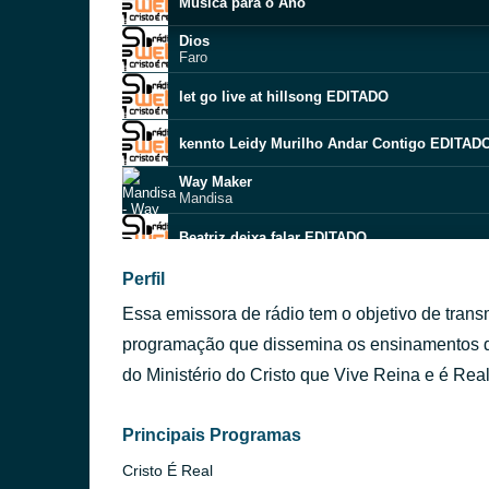
Musica para o Ano
Dios
Faro
let go live at hillsong EDITADO
kennto Leidy Murilho Andar Contigo EDITAD
Way Maker
Mandisa
Beatriz deixa falar EDITADO
Saving Me
Perfil
Riley Clemmons
Essa emissora de rádio tem o objetivo de trans
Reba McEntire Back to God EDITADO
programação que dissemina os ensinamentos de
Todo-Poderoso Deus EDITADO
do Ministério do Cristo que Vive Reina e é Real
Marquinhos Gomes e sua filha Gabriela Gomes
Unfinished
Mandisa
Principais Programas
Cristo É Real