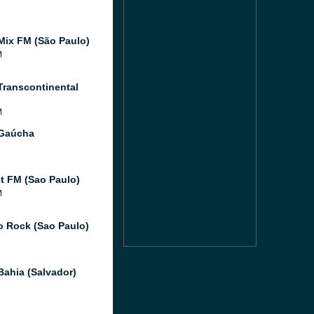
Mix FM (São Paulo)
M
Transcontinental
M
 Gaúcha
 FM (Sao Paulo)
M
o Rock (Sao Paulo)
Bahia (Salvador)