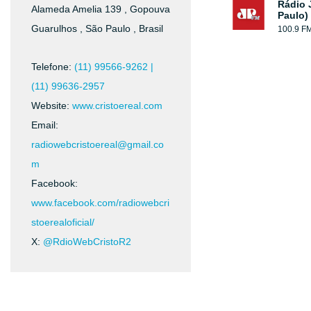
Rádio 
Alameda Amelia 139 , Gopouva
Paulo)
Guarulhos , São Paulo , Brasil
100.9 F
Telefone:
(11) 99566-9262 |
(11) 99636-2957
Website:
www.cristoereal.com
Email:
radiowebcristoereal@gmail.co
m
Facebook:
www.facebook.com/radiowebcri
stoerealoficial/
X:
@RdioWebCristoR2