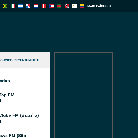
MAIS PAÍSES
OUVIDO RECENTEMENTE
nadas
Top FM
M
Clube FM (Brasília)
M
ews FM (São