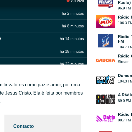
Ao vivo
Paulo)
96.9 FM
há 2 minutos
Rádio 
106.3 F
há 8 minutos
Rádio 
O
há 14 minutos
FM
104.7 F
há 19 minutos
Rádio
Stream
há 22 minutos
Dumont
há 31 minutos
104.3 F
mitir valores como paz e amor, por uma
há 39 minutos
 Jesus Cristo. Ela é feita por membros
A Rádi
.
89.0 FM
há 45 minutos
Rádio 
há 56 minutos
88.7 FM
Contacto