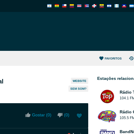
FAVORITOS
Estações relacio
al
WEBSITE
SEM SOM?
Rádio 
104.1 F
Rádio 
Gostar (
0
)
(
0
)
105.5 F
BandN