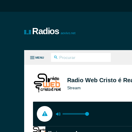
Radios
aovivo.net
MENU
S GÊNEROS
Radio Web Cristo é Re
Stream