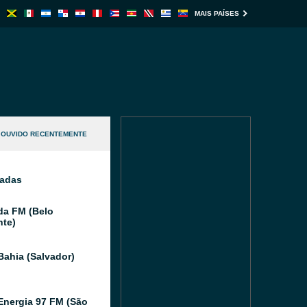
MAIS PAÍSES
OUVIDO RECENTEMENTE
nadas
da FM (Belo
nte)
Bahia (Salvador)
Energia 97 FM (São