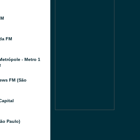
FM
ida FM
Metrópole - Metro 1
M
ews FM (São
Capital
São Paulo)