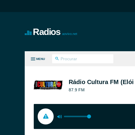
Radios
aovivo.net
MENU
S GÊNEROS
Rádio Cultura FM (Eló
87.9 FM