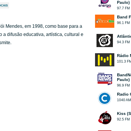
Paulo)
OCAIS
97.7 FM
Band 
96.1 FM
lói Mendes, em 1998, como base para a
 difusão educativa, artística, cultural e
Atlânt
smite.
94.3 FM
Rádio 
101.3 F
BandN
Paulo)
96.9 FM
Radio 
1040 AM
Kiss (
92.5 FM