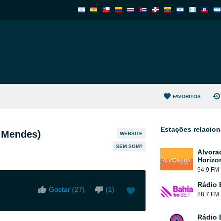
FAVORITOS
Estações relacio
i Mendes)
WEBSITE
SEM SOM?
Alvora
Horizo
94.9 FM
Rádio 
Gostar (
27
)
(
1
)
88.7 FM
Rádio 