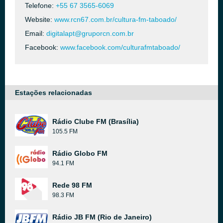
Telefone:
+55 67 3565-6069
Website:
www.rcn67.com.br/cultura-fm-taboado/
Email:
digitalapt@gruporcn.com.br
Facebook:
www.facebook.com/culturafmtaboado/
Estações relacionadas
Rádio Clube FM (Brasília)
105.5 FM
Rádio Globo FM
94.1 FM
Rede 98 FM
98.3 FM
Rádio JB FM (Rio de Janeiro)