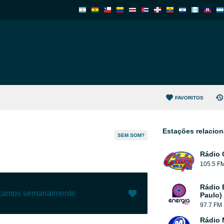
FAVORITOS
Estações relacio
SEM SOM?
Rádio 
105.5 F
Rádio 
ecamos semanalmente
Paulo)
97.7 FM
Gostar (
1
)
(
0
)
Rádio 