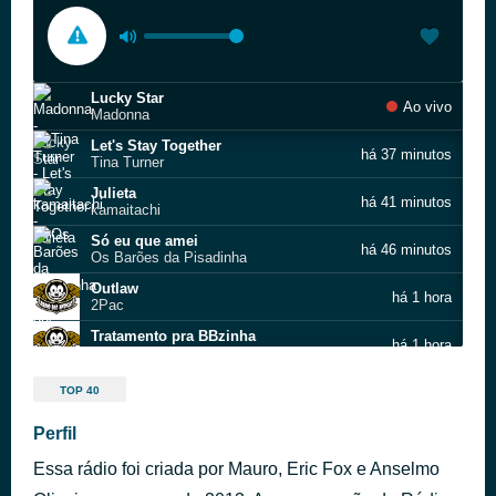
Lucky Star
Ao vivo
Madonna
Let's Stay Together
há 37 minutos
Tina Turner
Julieta
há 41 minutos
kamaitachi
Só eu que amei
há 46 minutos
Os Barões da Pisadinha
Outlaw
há 1 hora
2Pac
Tratamento pra BBzinha
há 1 hora
DJ Japa NK, MC GH do 7, MC Jacare, MC Rick, MC Demenor RLK
Champagne Supernova
há 1 hora
TOP 40
Oasis
Diario de um Cafajeste
Perfil
há 1 hora
MC Lele JP, MC Ryan SP, MC Meno K, DJ Oreia
Essa rádio foi criada por Mauro, Eric Fox e Anselmo
Ate parar de bater
há 1 hora
Reação em Cadeia