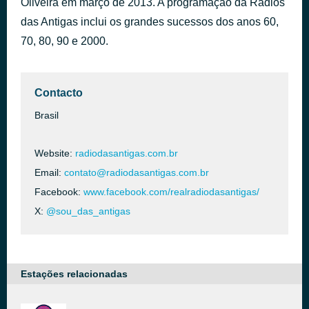
Oliveira em março de 2013. A programação da Rádios
Like a Stone
das Antigas inclui os grandes sucessos dos anos 60,
há 2 horas
Audioslave
70, 80, 90 e 2000.
Contacto
Brasil
Website:
radiodasantigas.com.br
Email:
contato@radiodasantigas.com.br
Facebook:
www.facebook.com/realradiodasantigas/
X:
@sou_das_antigas
Estações relacionadas