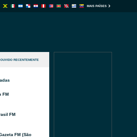
MAIS PAÍSES
OUVIDO RECENTEMENTE
nadas
n FM
asil FM
Gazeta FM (São