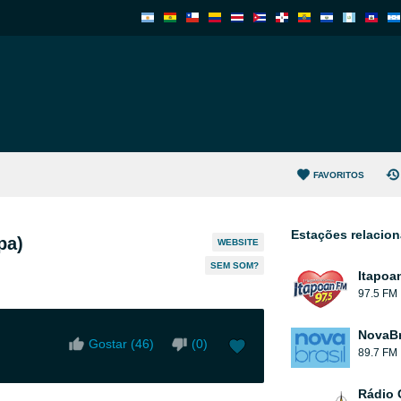
FAVORITOS
Estações relacio
pa)
WEBSITE
SEM SOM?
Itapoa
97.5 FM
NovaBr
Gostar (
46
)
(
0
)
89.7 FM
Rádio 