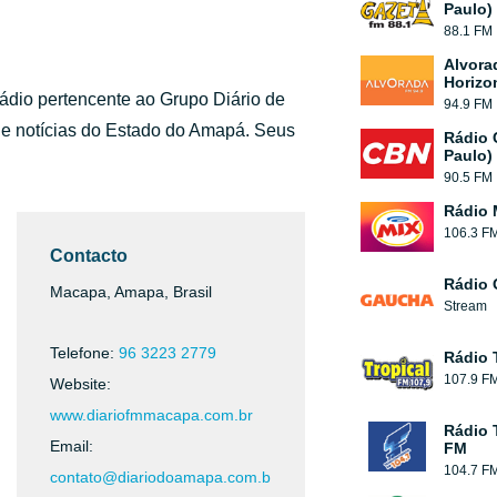
Paulo)
88.1 FM
Alvora
Horizo
ádio pertencente ao Grupo Diário de
94.9 FM
de notícias do Estado do Amapá. Seus
Rádio 
Paulo)
90.5 FM
Rádio 
106.3 F
Contacto
Rádio
Macapa, Amapa, Brasil
Stream
Telefone:
96 3223 2779
Rádio 
107.9 F
Website:
www.diariofmmacapa.com.br
Rádio 
Email:
FM
104.7 F
contato@diariodoamapa.com.b