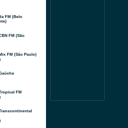
da FM (Belo
nte)
CBN FM (São
Mix FM (São Paulo)
M
 Gaúcha
Tropical FM
M
Transcontinental
M