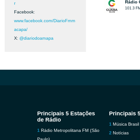
Rádio 
r
101.3 F
Facebook:
www.facebook.com/DiarioFmm
acapa/
X:
@diariodoamapa
Principais 5 Estações
Principais 
de Rádio
Música Brasil
Rádio Metropolitana FM (São
Notícias
Paulo)