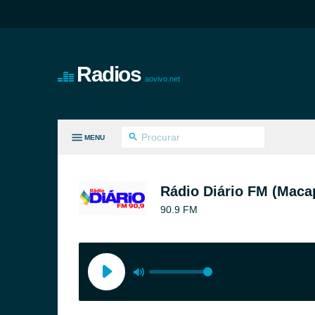
Radios
aovivo.net
MENU
S GÊNEROS
Rádio Diário FM (Maca
90.9 FM