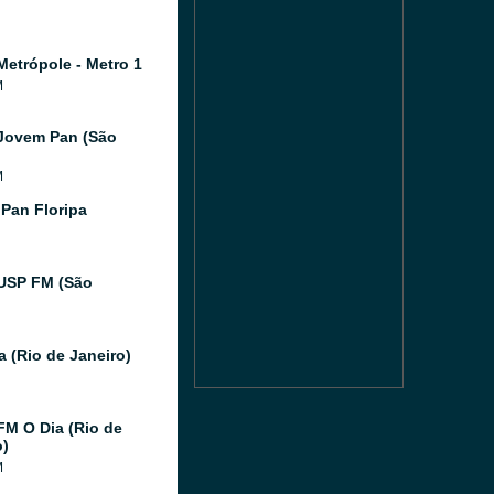
Metrópole - Metro 1
M
Jovem Pan (São
M
Pan Floripa
USP FM (São
a (Rio de Janeiro)
FM O Dia (Rio de
o)
M