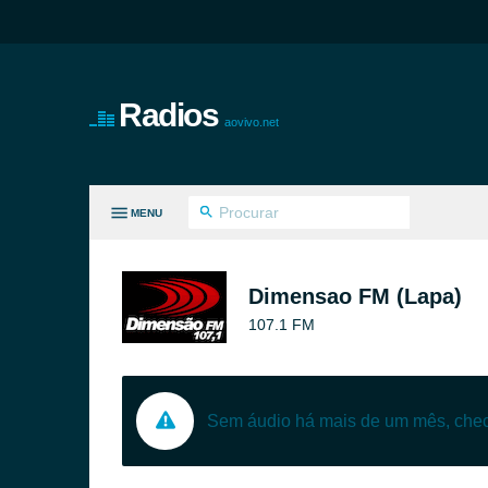
Radios
aovivo.net
MENU
S GÊNEROS
Dimensao FM (Lapa)
107.1 FM
Sem áudio há mais de um mês, ch