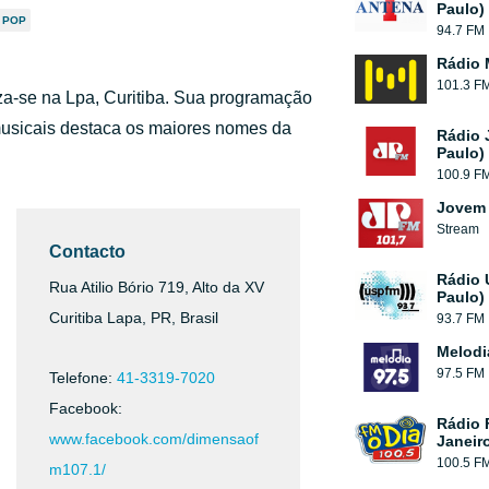
Paulo)
 POP
94.7 FM
Rádio 
101.3 F
za-se na Lpa, Curitiba. Sua programação
musicais destaca os maiores nomes da
Rádio 
Paulo)
100.9 F
Jovem 
Stream
Contacto
Rádio 
Rua Atilio Bório 719, Alto da XV
Paulo)
Curitiba Lapa, PR, Brasil
93.7 FM
Melodi
97.5 FM
Telefone:
41-3319-7020
Facebook:
Rádio 
www.facebook.com/dimensaof
Janeir
100.5 F
m107.1/