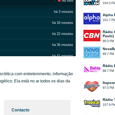
Ao vivo
104.3 F
há 3 minutos
Alpha 
101.7 F
há 18 minutos
Rádio 
há 22 minutos
Paulo)
90.5 FM
há 36 minutos
NovaBr
89.7 FM
há 41 minutos
Rádio 
há 1 hora
88.7 FM
clética com entretenimento, informação
há 1 hora
gélico. Ela está no ar todos os dias da
Itapoa
97.5 FM
há 1 hora
Rádio 
há 2 horas
107.9 F
Contacto