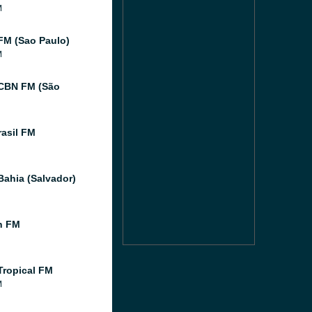
M
FM (Sao Paulo)
M
CBN FM (São
asil FM
Bahia (Salvador)
n FM
Tropical FM
M