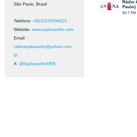
Rádio 
São Paulo, Brasil
Paulo)
94.7 FM
Telefone:
+5511970596023
Website:
www.explosaofm.com
Email:
radioexplosaofm@yahoo.com.
br
X:
@ExplosaofmWEB