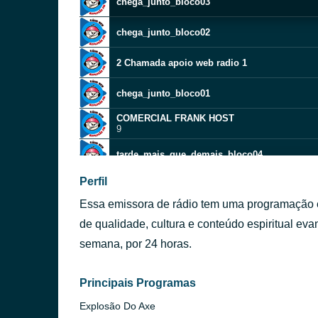
chega_junto_bloco03
chega_junto_bloco02
2 Chamada apoio web radio 1
chega_junto_bloco01
COMERCIAL FRANK HOST
9
tarde_mais_que_demais_bloco04
Perfil
tarde_mais_que_demais_bloco03
Essa emissora de rádio tem uma programação e
tarde_mais_que_demais_bloco02
de qualidade, cultura e conteúdo espiritual evan
semana, por 24 horas.
tarde_mais_que_demais_bloco01
super_sequencia_bloco04
Principais Programas
Explosão Do Axe