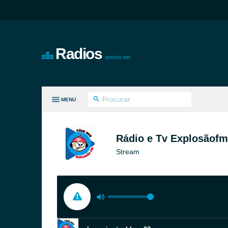
Radios
aovivo.net
MENU
S GÊNEROS
Rádio e Tv Explosãofm
Stream