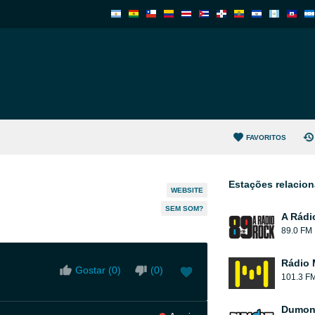
FAVORITOS
Estações relacio
WEBSITE
SEM SOM?
A Rádi
89.0 FM
Rádio 
Gostar (
0
)
(
0
)
101.3 F
Dumont