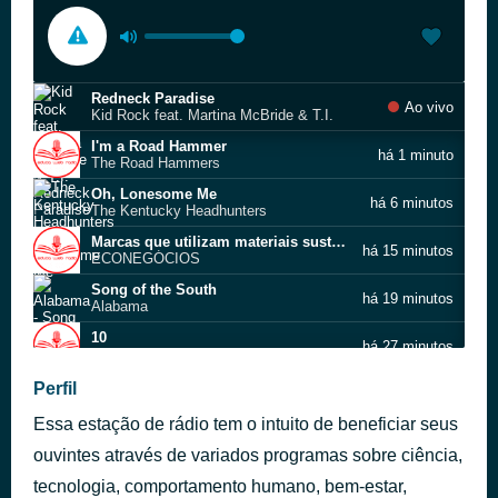
Redneck Paradise
Ao vivo
Kid Rock feat. Martina McBride & T.I.
I'm a Road Hammer
há 1 minuto
The Road Hammers
Oh, Lonesome Me
há 6 minutos
The Kentucky Headhunters
Marcas que utilizam materiais sustentáveis e processos de produção ecológicos
há 15 minutos
ECONEGÓCIOS
Song of the South
há 19 minutos
Alabama
10
há 27 minutos
Country Rock Music
I Ain't No Quitter - Greatest Hits Version
Perfil
há 32 minutos
Shania Twain
Essa estação de rádio tem o intuito de beneficiar seus
Kiss My Country Ass (live)
há 37 minutos
Blake Shelton feat. Pistol Annies
ouvintes através de variados programas sobre ciência,
tecnologia, comportamento humano, bem-estar,
A importância do planejamento estratégico para pequenas empresas
há 44 minutos