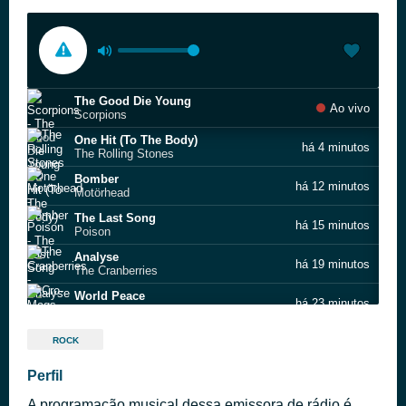
The Good Die Young
Ao vivo
Scorpions
One Hit (To The Body)
há 4 minutos
The Rolling Stones
Bomber
há 12 minutos
Motörhead
The Last Song
há 15 minutos
Poison
Analyse
há 19 minutos
The Cranberries
World Peace
há 23 minutos
Cro‐Mags
Bleed for Them
há 27 minutos
ROCK
Necko
Dying Days
Perfil
há 31 minutos
Screaming Trees
A programação musical dessa emissora de rádio é