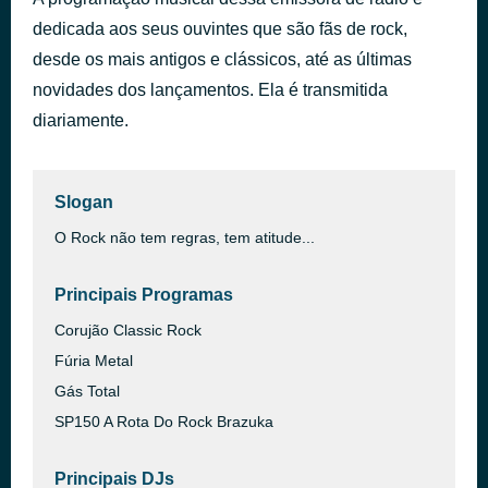
Mother Russia
há 36 minutos
Iron Maiden
dedicada aos seus ouvintes que são fãs de rock,
Numb
desde os mais antigos e clássicos, até as últimas
há 44 minutos
U2
novidades dos lançamentos. Ela é transmitida
diariamente.
Slogan
O Rock não tem regras, tem atitude...
Principais Programas
Corujão Classic Rock
Fúria Metal
Gás Total
SP150 A Rota Do Rock Brazuka
Principais DJs