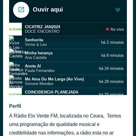
Ouvir aqui
CICATRIZ JAN2024
Ao vivo
DOCE ENCONTRO
Senhorita
há 2 minutos
Victor & Leo
Minha herança
há 8 minutos
Ana Castela
Anota Aí
há 24 minutos
Paula Fernandes
Me Ama Ou Me Larga (Ao Vivo)
há 28 minutos
Simone Mendes
COINCIDENCIA PLANEJADA
há 33 minutos
LEON CORREIA E MARA PAVANELLY 2023
Perfil
TIERRY-CADE-A-LOCALIZACAO_ JULH2025
há 37 minutos
A Rádio Elo Verde FM, localizada no Ceara, Temos
Desde as estrelas
há 44 minutos
Planta & Raiz
uma programação de qualidade musical e
Sete simpatias pra ganhar o seu amor
credibilidade nas informações, a rádio esta no ar
há 48 minutos
Falamansa