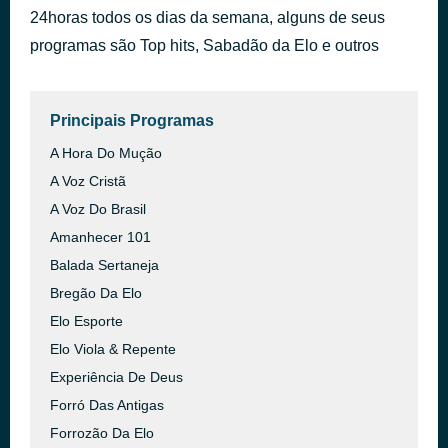
24horas todos os dias da semana, alguns de seus
Take Me to Church
há 54 minutos
Hozier
programas são Top hits, Sabadão da Elo e outros
Principais Programas
A Hora Do Mução
A Voz Cristã
A Voz Do Brasil
Amanhecer 101
Balada Sertaneja
Bregão Da Elo
Elo Esporte
Elo Viola & Repente
Experiência De Deus
Forró Das Antigas
Forrozão Da Elo