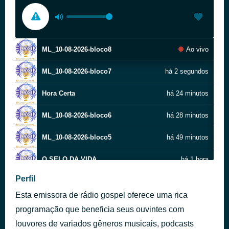
ML_10-08-2026-bloco8
Ao vivo
ML_10-08-2026-bloco7
há 2 segundos
Hora Certa
há 24 minutos
ML_10-08-2026-bloco6
há 28 minutos
ML_10-08-2026-bloco5
há 49 minutos
O SELO DA VIDA
há 1 hora
Perfil
ML_10-08-2026-bloco4
há 1 hora
Esta emissora de rádio gospel oferece uma rica
ML_10-08-2026-bloco3
há 1 hora
programação que beneficia seus ouvintes com
louvores de variados gêneros musicais, podcasts
ML_10-08-2026-bloco2
há 2 horas