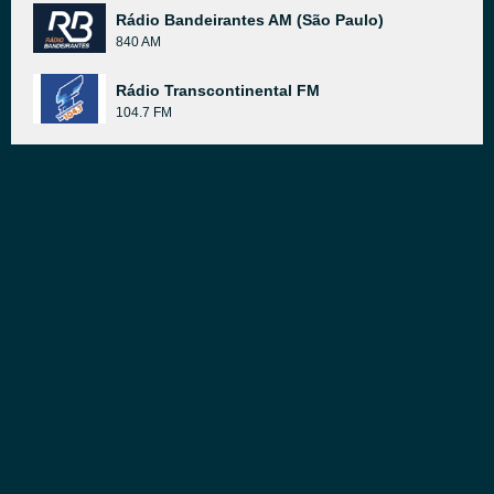
Rádio Bandeirantes AM (São Paulo)
840 AM
Rádio Transcontinental FM
104.7 FM