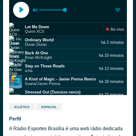
Let Me Down
Ao vivo
Quinn XCII
Ordinary World
há 2 minutos
Duran Duran
Back At One
há 10 minutos
Brian McKnight
Stay on These Roads
há 13 minutos
a‐ha
A Kind of Magic - Javier Penna Remix
há 18 minutos
Ituana/Javier Penna
Stressed Out (Tomsize remix)
há 22 minutos
twenty one pilots
True Blue
há 27 minutos
ECLÉTICA
ESPECIAL
Madonna
PROMO MB ~
Perfil
há 30 minutos
2 ATE DIA 27.07
A Rádio Esportes Brasília é uma web rádio dedicada
Into My Life
há 35 minutos
Colin Hay Band