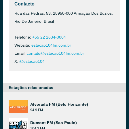
Contacto
Rua das Pedras, 53, 28950-000 Armação Dos Búzios,
Rio De Janeiro, Brasil
Telefone:
+55 22 2634-0004
Website:
estacao104fm.com.br
Email:
contato@estacao104fm.com.br
X:
@estacao104
Estações relacionadas
Alvorada FM (Belo Horizonte)
94.9 FM
Dumont FM (Sao Paulo)
104.3 FM