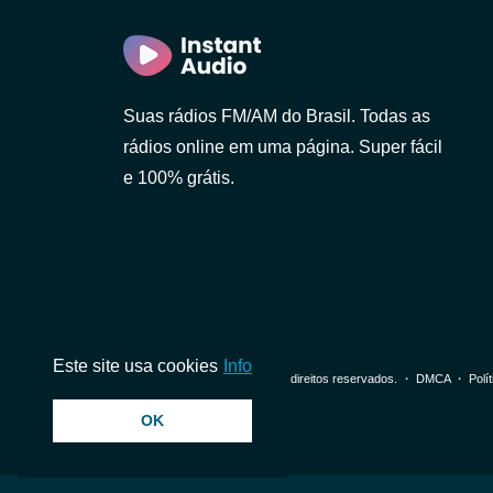
ulo)
ro)
Suas rádios FM/AM do Brasil. Todas as
rádios online em uma página. Super fácil
e 100% grátis.
Paulo)
neiro)
Este site usa cookies
Info
© 2026 InstantAudio. Todos os direitos reservados. ・
DMCA
・
Polí
o)
OK