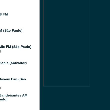
8 FM
FM (São Paulo)
Mix FM (São Paulo)
M
Bahia (Salvador)
Jovem Pan (São
M
Bandeirantes AM
aulo)