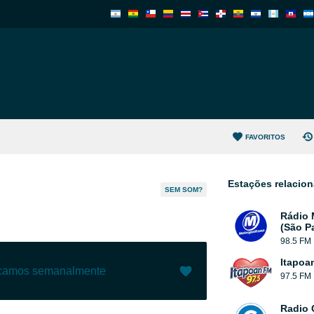
FAVORITOS
Estações relacio
SEM SOM?
Rádio 
(São P
98.5 FM
Itapoa
ecamos semanalmente
97.5 FM
Gostar (
0
)
(
0
)
Radio 