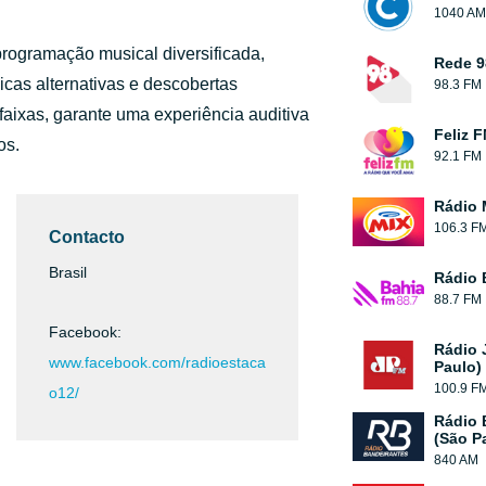
1040 AM
programação musical diversificada,
Rede 9
cas alternativas e descobertas
98.3 FM
aixas, garante uma experiência auditiva
Feliz 
os.
92.1 FM
Rádio 
106.3 F
Contacto
Brasil
Rádio 
88.7 FM
Facebook:
Rádio 
www.facebook.com/radioestaca
Paulo)
100.9 F
o12/
Rádio 
(São P
840 AM