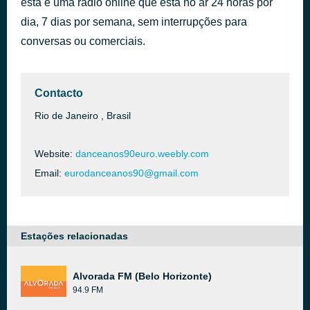
esta é uma rádio online que está no ar 24 horas por
www.danceanos90.weebly.com 100
dia, 7 dias por semana, sem interrupções para
há 10 horas
www.euro90.tk
conversas ou comerciais.
Contacto
Rio de Janeiro , Brasil
Website:
danceanos90euro.weebly.com
Email:
eurodanceanos90@gmail.com
Estações relacionadas
Alvorada FM (Belo Horizonte)
94.9 FM