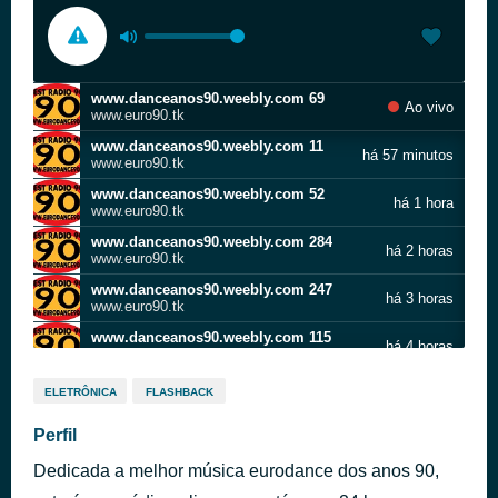
www.danceanos90.weebly.com 69
Ao vivo
www.euro90.tk
www.danceanos90.weebly.com 11
há 57 minutos
www.euro90.tk
www.danceanos90.weebly.com 52
há 1 hora
www.euro90.tk
www.danceanos90.weebly.com 284
há 2 horas
www.euro90.tk
www.danceanos90.weebly.com 247
há 3 horas
www.euro90.tk
www.danceanos90.weebly.com 115
há 4 horas
www.euro90.tk
www.danceanos90.weebly.com 64
há 5 horas
ELETRÔNICA
FLASHBACK
www.euro90.tk
www.danceanos90.weebly.com 212
Perfil
há 7 horas
www.euro90.tk
Dedicada a melhor música eurodance dos anos 90,
www.danceanos90.weebly.com 105
há 7 horas
www.euro90.tk