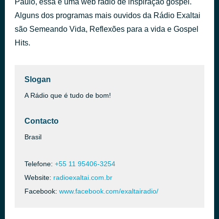
Paulo, essa é uma web rádio de inspiração gospel.
VERSAO TENOR
Alguns dos programas mais ouvidos da Rádio Exaltai
há 1 hora
TOMA A TUA CRUZ
são Semeando Vida, Reflexões para a vida e Gospel
Hits.
Slogan
A Rádio que é tudo de bom!
Contacto
Brasil
Telefone:
+55 11 95406-3254
Website:
radioexaltai.com.br
Facebook:
www.facebook.com/exaltairadio/