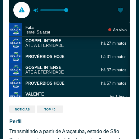
Fala
Ao vivo
Israel Salazar
GOSPEL INTENSE
há 27 minutos
ATE A ETERNIDADE
PROVÉRBIOS HOJE
há 31 minutos
GOSPEL INTENSE
há 37 minutos
ATE A ETERNIDADE
PROVÉRBIOS HOJE
há 57 minutos
VALENTE
há 1 hora
SPOT ANUNCIE MISSOES
THOMPSON
há 1 hora
NOTÍCIAS
TOP 40
ANUNCIO CHEGAR LONGE
Raridade
Perfil
há 1 hora
Anderson Freire
Transmitindo a partir de Araçatuba, estado de São
Hora de Adorar
há 1 hora
Suellen Lima feat. DJ Matheus Lazaretti