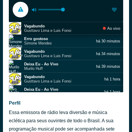
Vagabundo
Ao vivo
Gusttavo Lima e Luis Fonsi
Erro gostoso
há 30 minutos
Simone Mendes
Vagabundo
há 34 minutos
Gusttavo Lima e Luis Fonsi
Deixa Eu - Ao Vivo
há 39 minutos
Murilo Huff
Vagabundo
há 1 hora
Gusttavo Lima e Luis Fonsi
Deixa Eu - Ao Vivo
há 1 hora
Murilo Huff
Vagabundo
Perfil
há 1 hora
Gusttavo Lima e Luis Fonsi
Essa emissora de rádio leva diversão e música
Erro gostoso
há 1 hora
Simone Mendes
eclética para seus ouvintes de todo o Brasil. A sua
Vagabundo
programação musical pode ser acompanhada sete
há 1 hora
Gusttavo Lima e Luis Fonsi