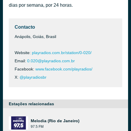
dias por semana, por 24 horas.
Deixa Eu - Ao Vivo
há 1 hora
Murilo Huff
Contacto
Anápolis, Goiás, Brasil
Website:
playradios.com.br/station/0-020/
Email:
0.020@playradios.com.br
Facebook:
www.facebook.com/playradios/
X:
@playradiosbr
Estações relacionadas
Melodia (Rio de Janeiro)
97.5 FM