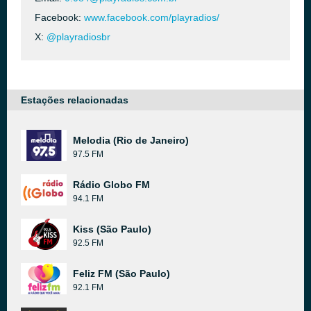
Facebook:
www.facebook.com/playradios/
X:
@playradiosbr
Estações relacionadas
Melodia (Rio de Janeiro)
97.5 FM
Rádio Globo FM
94.1 FM
Kiss (São Paulo)
92.5 FM
Feliz FM (São Paulo)
92.1 FM