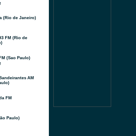
M
a (Rio de Janeiro)
93 FM (Rio de
o)
FM (Sao Paulo)
M
Bandeirantes AM
aulo)
ida FM
São Paulo)