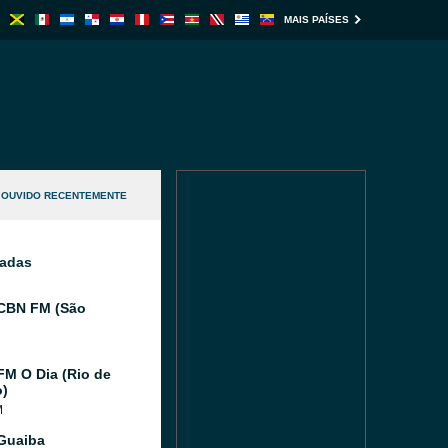
MAIS PAÍSES
OUVIDO RECENTEMENTE
nadas
CBN FM (São
FM O Dia (Rio de
o)
M
Guaiba