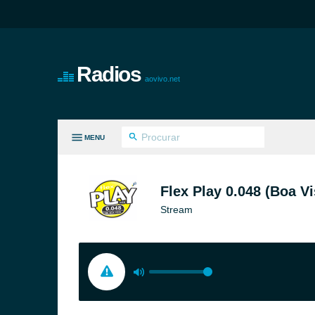
Radios
aovivo.net
MENU
S GÊNEROS
Flex Play 0.048 (Boa Vi
Stream