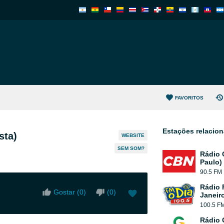
FAVORITOS
Estações relacio
sta)
WEBSITE
SEM SOM?
Rádio 
Paulo)
90.5 FM
Rádio 
Gostar (
0
)
(
0
)
Janeir
100.5 F
Rádio 