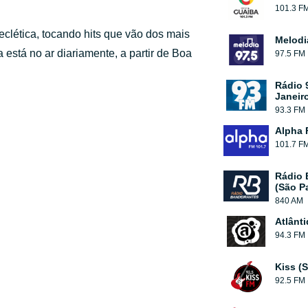
101.3 F
lética, tocando hits que vão dos mais
Melodi
 está no ar diariamente, a partir de Boa
97.5 FM
Rádio 
Janeir
93.3 FM
Alpha 
101.7 F
Rádio 
(São P
840 AM
Atlânt
94.3 FM
Kiss (
92.5 FM